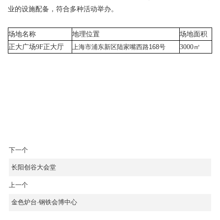
业的设施配备，符合多种活动举办。
场地名称
地理位置
场地面积
正大广场9F正大厅
上海市浦东新区陆家嘴西路168号
3000㎡
下一个
长阳创谷大会堂
上一个
金色炉台·钢铁会博中心